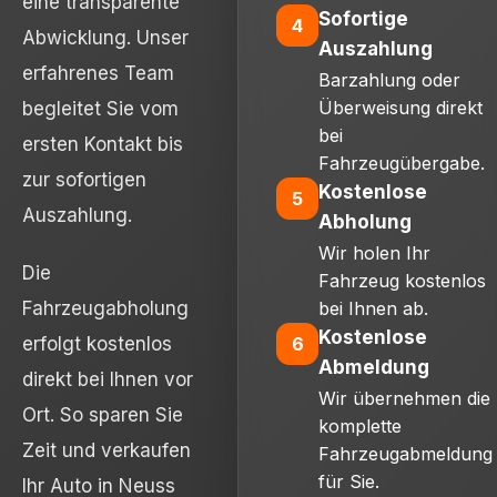
eine transparente
Sofortige
4
Abwicklung. Unser
Auszahlung
erfahrenes Team
Barzahlung oder
Überweisung direkt
begleitet Sie vom
bei
ersten Kontakt bis
Fahrzeugübergabe.
zur sofortigen
Kostenlose
5
Auszahlung.
Abholung
Wir holen Ihr
Die
Fahrzeug kostenlos
Fahrzeugabholung
bei Ihnen ab.
Kostenlose
6
erfolgt kostenlos
Abmeldung
direkt bei Ihnen vor
Wir übernehmen die
Ort. So sparen Sie
komplette
Zeit und verkaufen
Fahrzeugabmeldung
für Sie.
Ihr Auto in Neuss