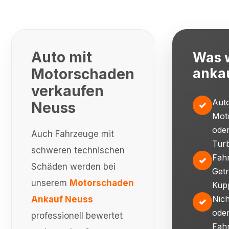
Auto mit
Was 
Motorschaden
anka
verkaufen
Auto
Neuss
✓
Mot
ode
Auch Fahrzeuge mit
Tur
schweren technischen
Fah
✓
Schäden werden bei
Getr
unserem
Motorschaden
Kup
Nich
Ankauf Neuss
✓
ode
professionell bewertet
Fah