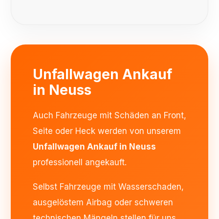
Unfallwagen Ankauf
in Neuss
Auch Fahrzeuge mit Schäden an Front,
Seite oder Heck werden von unserem
Unfallwagen Ankauf in Neuss
professionell angekauft.
Selbst Fahrzeuge mit Wasserschaden,
ausgelöstem Airbag oder schweren
technischen Mängeln stellen für uns