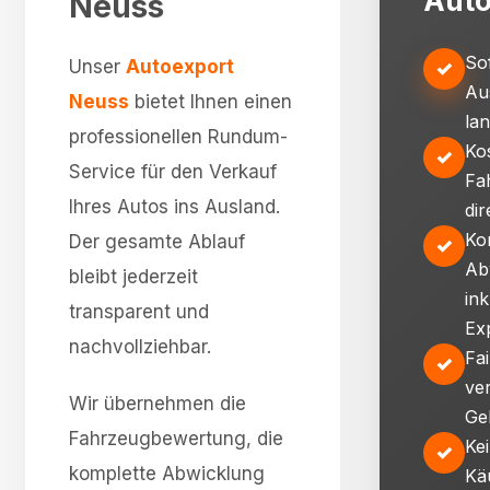
Auto
Neuss
So
Unser
Autoexport
✓
Au
Neuss
bietet Ihnen einen
la
professionellen Rundum-
Ko
✓
Service für den Verkauf
Fa
Ihres Autos ins Ausland.
dir
Ko
Der gesamte Ablauf
✓
Ab
bleibt jederzeit
ink
transparent und
Ex
nachvollziehbar.
Fa
✓
ve
Wir übernehmen die
Ge
Fahrzeugbewertung, die
Ke
✓
komplette Abwicklung
Kä