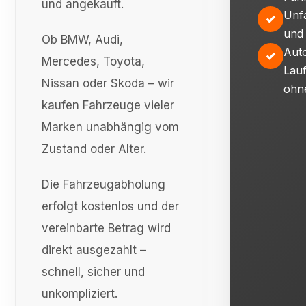
und angekauft.
Unf
✓
und
Ob BMW, Audi,
Auto
✓
Mercedes, Toyota,
Lauf
Nissan oder Skoda – wir
ohn
kaufen Fahrzeuge vieler
Marken unabhängig vom
Zustand oder Alter.
Die Fahrzeugabholung
erfolgt kostenlos und der
vereinbarte Betrag wird
direkt ausgezahlt –
schnell, sicher und
unkompliziert.